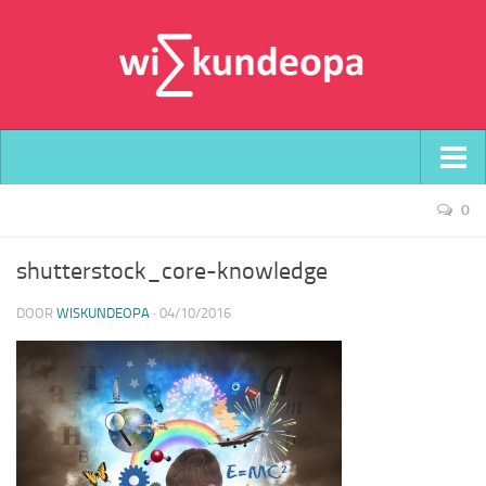
Home
0
Over wiskundeopa
shutterstock_core-knowledge
Contact
DOOR
WISKUNDEOPA
·
04/10/2016