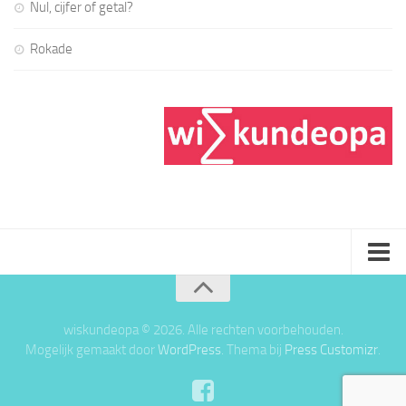
Nul, cijfer of getal?
Rokade
Home
Over wiskundeopa
wiskundeopa © 2026. Alle rechten voorbehouden.
Mogelijk gemaakt door
WordPress
. Thema bij
Press Customizr
.
Contact