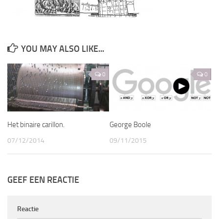
YOU MAY ALSO LIKE...
0
0
Het binaire carillon.
George Boole
07/12/2014
09/11/2015
GEEF EEN REACTIE
Reactie