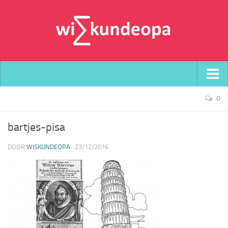
Home
0
Over wiskundeopa
bartjes-pisa
Contact
DOOR
WISKUNDEOPA
·
23/12/2016