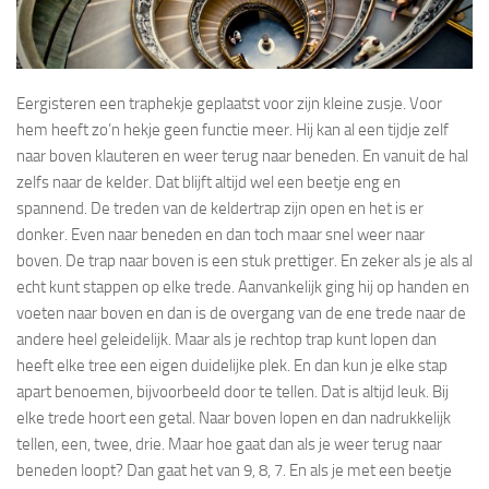
Eergisteren een traphekje geplaatst voor zijn kleine zusje. Voor
hem heeft zo’n hekje geen functie meer. Hij kan al een tijdje zelf
naar boven klauteren en weer terug naar beneden. En vanuit de hal
zelfs naar de kelder. Dat blijft altijd wel een beetje eng en
spannend. De treden van de keldertrap zijn open en het is er
donker. Even naar beneden en dan toch maar snel weer naar
boven. De trap naar boven is een stuk prettiger. En zeker als je als al
echt kunt stappen op elke trede. Aanvankelijk ging hij op handen en
voeten naar boven en dan is de overgang van de ene trede naar de
andere heel geleidelijk. Maar als je rechtop trap kunt lopen dan
heeft elke tree een eigen duidelijke plek. En dan kun je elke stap
apart benoemen, bijvoorbeeld door te tellen. Dat is altijd leuk. Bij
elke trede hoort een getal. Naar boven lopen en dan nadrukkelijk
tellen, een, twee, drie. Maar hoe gaat dan als je weer terug naar
beneden loopt? Dan gaat het van 9, 8, 7. En als je met een beetje