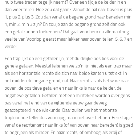
hulp twee treden tegelijk neemt? Over een tijdje de kelder in en
dan weer tellen. Hoe zou dat gaan? Vanuit de hal naar boven is plus
1, plus 2, plus 3. Zou dan vanaf de begane grond naar beneden min
1, min 2, min 3 zijn? En zou je aan de begane grond zelf dan ook
een getal kunnen toekennen? Dat gaat voor hem nu allemaal nog
veel te ver. Voorlopig eerst maar lekker naar boven tellen, 5, 6, 7 en
verder.
Een trap lijkt op een getallenlijn, met duidelijke posities voor de
gehele getalen. Meestal tekenen we zo’n lijn niet als een trap maar
als een horizontale rechte die zich naar beide kanten uitstrekt. In
het midden de begane grond, nul. Naar rechts is als het ware naar
boven, de positieve getallen en naar links is naar de kelder, de
negatieve getallen. Getallen met een minteken worden overigens
pas vanaf het eind van de vijftiende eeuw gaandeweg
geaccepteerd in de wiskunde. Daar zullen we het met onze
traplopende teller dus voorlopig maar niet over hebben. Een stapje
vanaf de rechterkant naar links (of van boven naar beneden) is goed
te begrijpen als minder. En naar rechts, of omhoog, als
erbij of