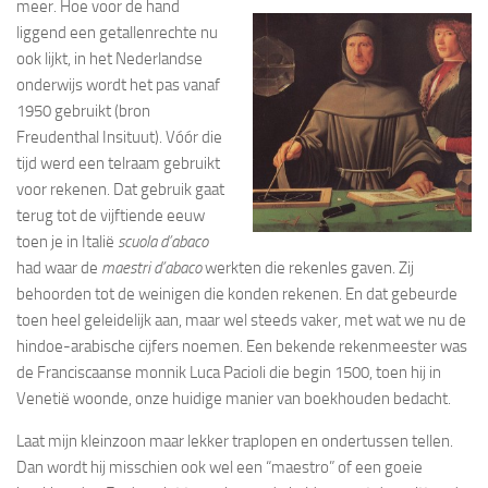
meer. Hoe voor de hand
liggend een getallenrechte nu
ook lijkt, in het Nederlandse
onderwijs wordt het pas vanaf
1950 gebruikt (bron
Freudenthal Insituut). Vóór die
tijd werd een telraam gebruikt
voor rekenen. Dat gebruik gaat
terug tot de vijftiende eeuw
toen je in Italië
scuola d’abaco
had waar de
maestri d’abaco
werkten die rekenles gaven. Zij
behoorden tot de weinigen die konden rekenen. En dat gebeurde
toen heel geleidelijk aan, maar wel steeds vaker, met wat we nu de
hindoe-arabische cijfers noemen. Een bekende rekenmeester was
de Franciscaanse monnik Luca Pacioli die begin 1500, toen hij in
Venetië woonde, onze huidige manier van boekhouden bedacht.
Laat mijn kleinzoon maar lekker traplopen en ondertussen tellen.
Dan wordt hij misschien ook wel een “maestro” of een goeie