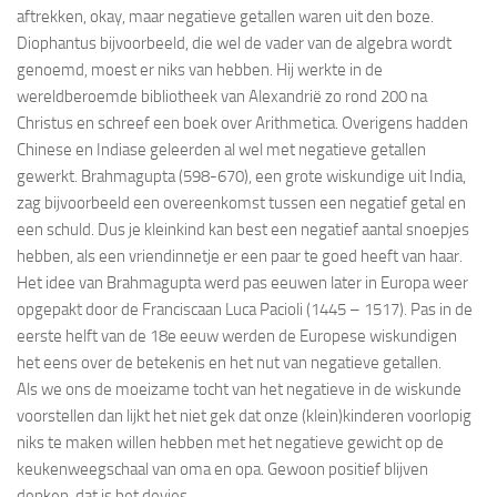
aftrekken, okay, maar negatieve getallen waren uit den boze.
Diophantus bijvoorbeeld, die wel de vader van de algebra wordt
genoemd, moest er niks van hebben. Hij werkte in de
wereldberoemde bibliotheek van Alexandrië zo rond 200 na
Christus en schreef een boek over Arithmetica. Overigens hadden
Chinese en Indiase geleerden al wel met negatieve getallen
gewerkt. Brahmagupta (598-670), een grote wiskundige uit India,
zag bijvoorbeeld een overeenkomst tussen een negatief getal en
een schuld. Dus je kleinkind kan best een negatief aantal snoepjes
hebben, als een vriendinnetje er een paar te goed heeft van haar.
Het idee van Brahmagupta werd pas eeuwen later in Europa weer
opgepakt door de Franciscaan Luca Pacioli (1445 – 1517). Pas in de
eerste helft van de 18e eeuw werden de Europese wiskundigen
het eens over de betekenis en het nut van negatieve getallen.
Als we ons de moeizame tocht van het negatieve in de wiskunde
voorstellen dan lijkt het niet gek dat onze (klein)kinderen voorlopig
niks te maken willen hebben met het negatieve gewicht op de
keukenweegschaal van oma en opa. Gewoon positief blijven
denken, dat is het devies.